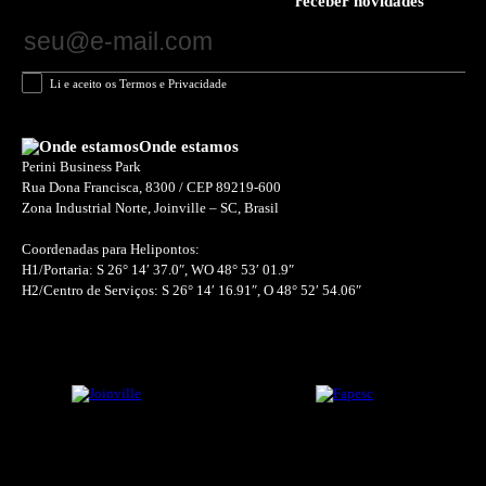
receber novidades
Li e aceito os Termos e Privacidade
Onde estamos
Perini Business Park
Rua Dona Francisca, 8300 / CEP 89219-600
Zona Industrial Norte, Joinville – SC, Brasil
Coordenadas para Helipontos:
H1/Portaria: S 26° 14′ 37.0″, WO 48° 53′ 01.9″
H2/Centro de Serviços: S 26° 14′ 16.91″, O 48° 52′ 54.06″