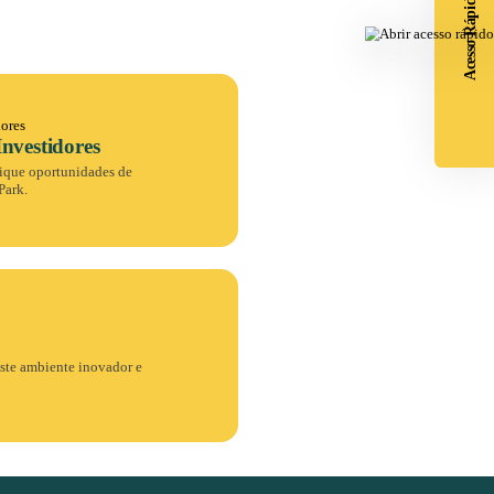
Descubra a porta de entrada para o
os
ecossistema de inovação de Joinville
presas.
com o Ágora.Tour!
Conheça projetos e iniciativas
transformadoras. Descubra como você
pode fazer parte deste ambiente
colaborativo e inspirador.