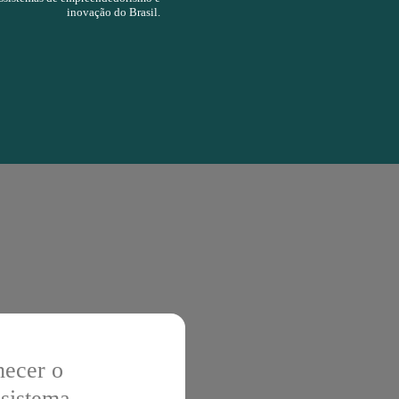
O que é o Ágor
Tour
O Ágora.Tour é um programa de experiência 
imersão com agenda exclusiva em um dos mai
promissores ecossistemas de empreendedorismo 
inovação do Brasil