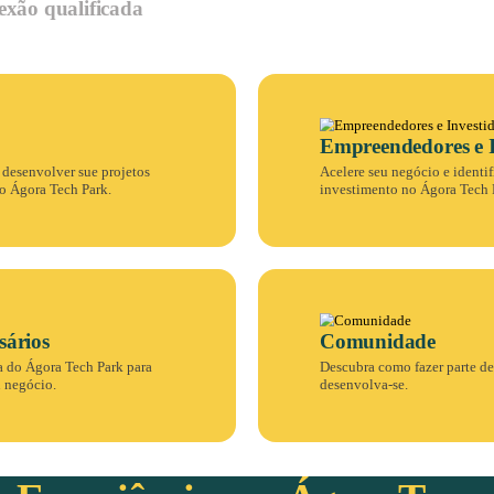
Conexões que vão desde nov
ção é acelerada e a
empreendedores a grandes em
oas converge em um
 conexão.
em é o Ágora Tour