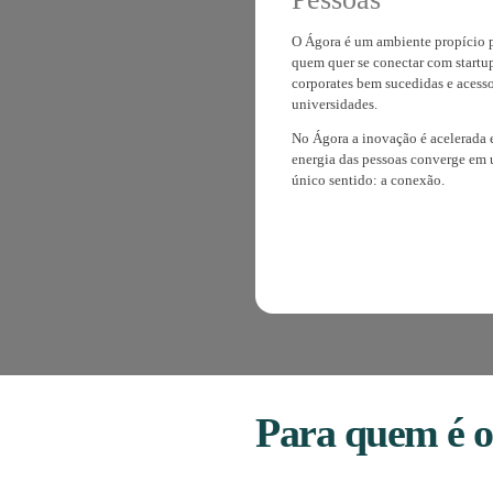
Por que 
Ágora T
Conheça
Pessoas
O Ágora é um amb
quem quer se con
corporates bem s