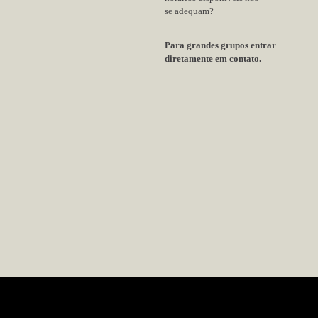
Visita
Duração de 2 horas,
estrutu
conhecer os projet
Te
Agende