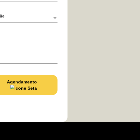
ões
$ 80
ém de conhecer
 e
, você irá se
adores de forma
our Conexões é
lvimento dos
o projeto Liga
ração do