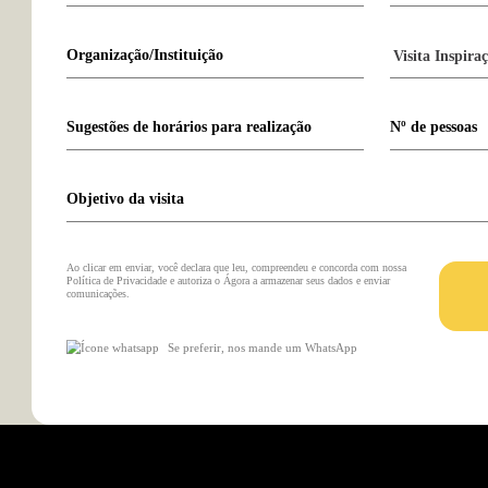
 Inspiração
Visita Conex
Gratuito
R
 onde você irá explorar as
Duração de 1 dia (8 horas), al
ras do Ágora e
todos os projetos
os estruturantes do Ágora
estruturas do Ágora Tech Park
ch Park.
conectar com os negócios inov
qualificada.
O valor investido no Ágora T
direcionado para o desenvo
universitários participantes d
Ágora, além da administ
programa.
Agende