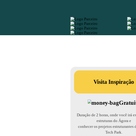
A importância 
Acadêmi
Conheça as p
acadêmicos n
Executiv
Conecte-se c
amadurecer e