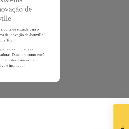
Conhecer o
Ecossistema
de Inovação de
em quer
Joinville
cultura de
o.