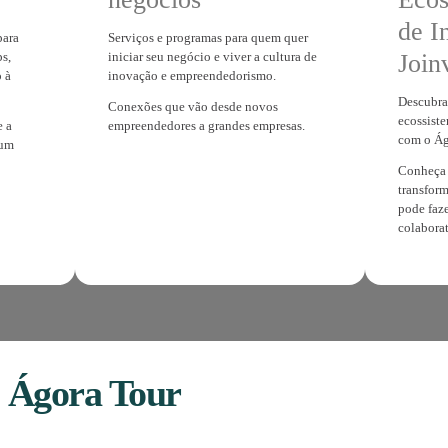
visitar o
ech Park
Impulsionar
negócios
iente propício para
Serviços e programas para qu
ectar com startups,
iniciar seu negócio e viver a 
ucedidas e acesso à
inovação e empreendedorism