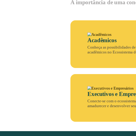
universidades.
No Ágora a inova
energia das pess
único sentido: a
Para qu