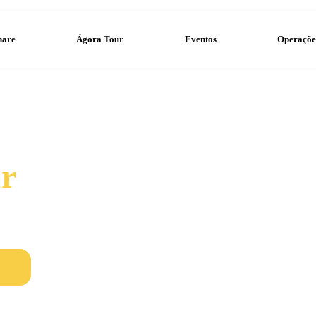
Ágora Share
Ágora Tour
E
 Tour
no Ágora