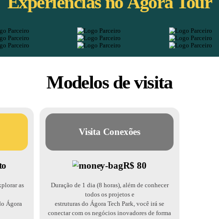
de uma conexão qualificada
cos
ossibilidades de desenvolver sue projetos
o Ecossistema do Ágora Tech Park.
os e Empresários
om o ecossistema do Ágora Tech Park para
 desenvolver seu negócio.