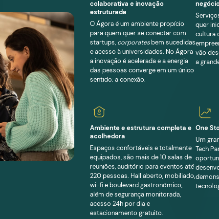
ba mais
E INOVAÇÃO
es
Matchmaking:
colaborativa
estruturada
O Ágora é um 
para quem qu
startups,
corp