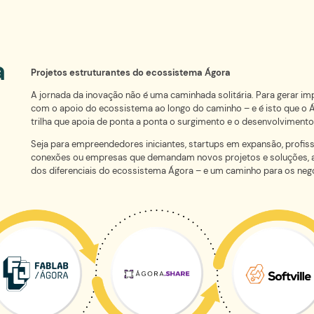
s aproxima
Summit de IA reúne
mercado em
especialistas e em
três dias de progr