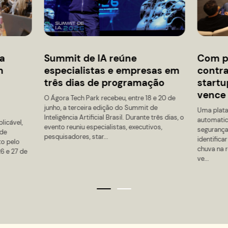
2026-08-11 10:00
 Cisa
Feira Inovarte – 32ª
io HUB
Square - Prédio HUB
s realizados