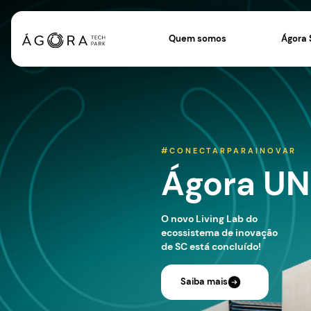
Quem somos
#CONECTARPAR
Ágor
O novo Living Lab 
ecossistema de in
de SC está concluí