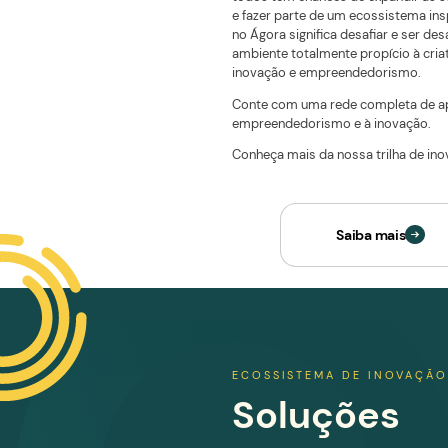
para c
e inova
Acreditamos que a i
devem ser compartilh
todos têm chances d
e fazer parte de um e
no Ágora significa de
ambiente totalmente p
inovação e empreen
Conte com uma rede 
empreendedorismo e 
Conheça mais da noss