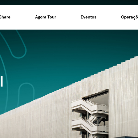
Ágora Share
Ágora Tour
AINOVAR
a UNI
do
ovação
do!