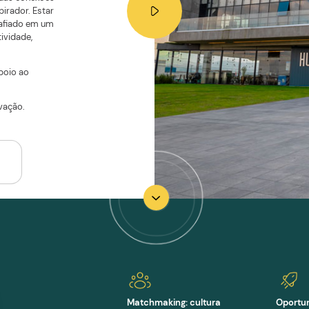
olaborar
r
novação e a oportunidade
adas. No Ágora Tech Park,
e expandir as suas conexões
cossistema inspirador. Estar
safiar e ser desafiado em um
ropício à criatividade,
dedorismo.
completa de apoio ao
à inovação.
a trilha de inovação.