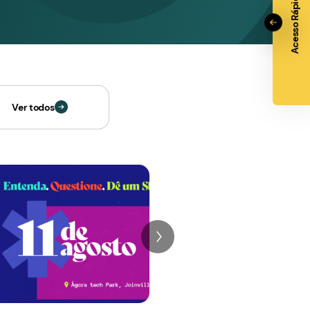
iversidades. No Ágora
vão desde novos empreendedores
celerada e a energia
a grandes empresas.
converge em um único
exão.
strutura completa e
One Stop Shop
Um grande ambiente como o Ágora
rtáveis e totalmente
Tech Park é também um berço de
o mais de 10 salas de
oportunidades para o
tório para eventos até
desenvolvimento, teste e
all aberto, mobiliado,
demonstração de soluções,
vard gastronômico,
tecnologias e inovação.
ança monitorada,
r dia e
o gratuito.