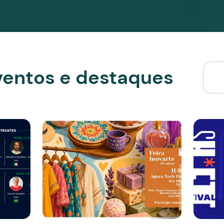
e acesso à un
a inovação é a
das pessoas 
sentido: a con
Ambiente e e
acolhedora
Espaços confo
equipados, sã
reuniões, audi
220 pessoas. H
wi-fi e boule
além de segur
acesso 24h po
estacionament