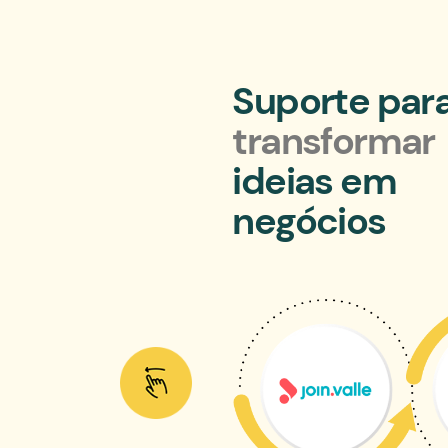
Summit Brazil 2026:
Ágora Expert
amplia conexões e
pesquisa e 
rio estratégico
jornada de