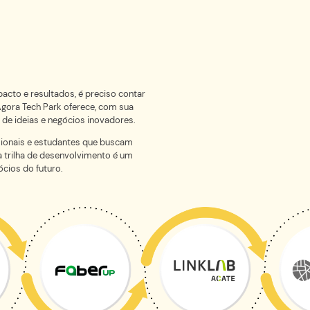
Com plataforma automát
presas em
contra vulnerabilidades,
amação
startup de segurança digi