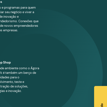
 cultura
Oportunidades para impulsionar
 e inovação
negócios
Serviços e programas para quem
ambiente propício
quer iniciar seu negócio e viver a
er se conectar com
cultura de inovação e
orates
bem sucedidas
empreendedorismo. Conexões que