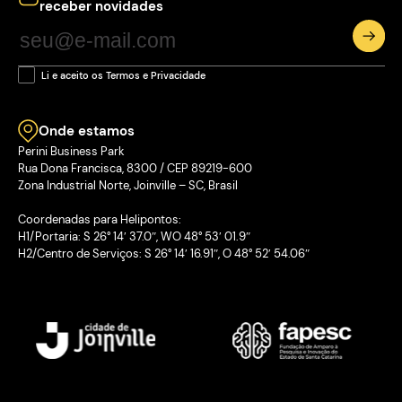
receber novidades
Li e aceito os Termos e Privacidade
Onde estamos
Perini Business Park
Rua Dona Francisca, 8300 / CEP 89219-600
Zona Industrial Norte, Joinville – SC, Brasil
Coordenadas para Helipontos:
H1/Portaria: S 26° 14′ 37.0″, WO 48° 53′ 01.9″
H2/Centro de Serviços: S 26° 14′ 16.91″, O 48° 52′ 54.06″