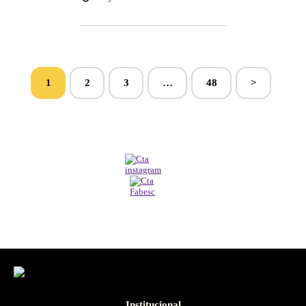
1
2
3
…
48
>
Institucional