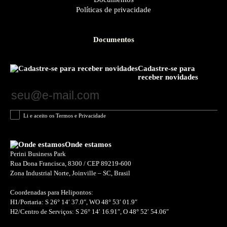
Políticas de privacidade
Documentos
Cadastre-se para
receber novidades
Li e aceito os Termos e Privacidade
Onde estamos
Perini Business Park
Rua Dona Francisca, 8300 / CEP 89219-600
Zona Industrial Norte, Joinville – SC, Brasil
Coordenadas para Helipontos:
H1/Portaria: S 26° 14′ 37.0″, WO 48° 53′ 01.9″
H2/Centro de Serviços: S 26° 14′ 16.91″, O 48° 52′ 54.06″