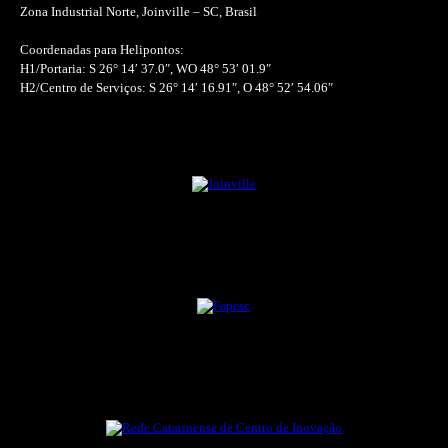
Zona Industrial Norte, Joinville – SC, Brasil
Coordenadas para Helipontos:
H1/Portaria: S 26° 14′ 37.0″, WO 48° 53′ 01.9″
H2/Centro de Serviços: S 26° 14′ 16.91″, O 48° 52′ 54.06″