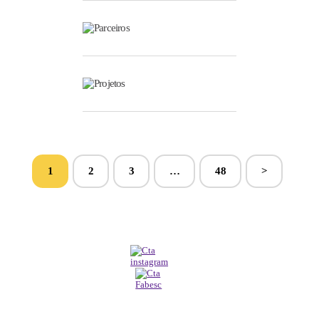
Parceiros
Projetos
1
2
3
…
48
>