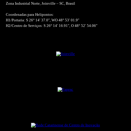
Zona Industrial Norte, Joinville – SC, Brasil
Coordenadas para Helipontos:
H1/Portaria: S 26° 14′ 37.0″, WO 48° 53′ 01.9″
H2/Centro de Serviços: S 26° 14′ 16.91″, O 48° 52′ 54.06″