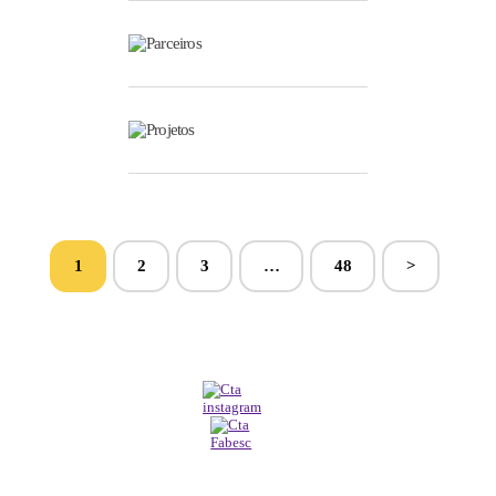
Parceiros
Projetos
1
2
3
…
48
>