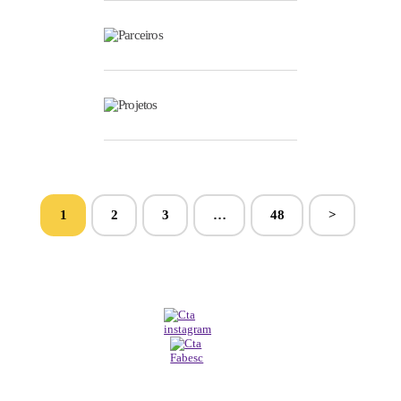
Parceiros
Projetos
1
2
3
…
48
>