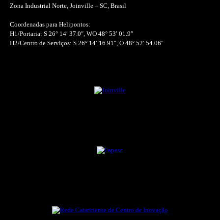
Zona Industrial Norte, Joinville – SC, Brasil
Coordenadas para Helipontos:
H1/Portaria: S 26° 14′ 37.0″, WO 48° 53′ 01.9″
H2/Centro de Serviços: S 26° 14′ 16.91″, O 48° 52′ 54.06″