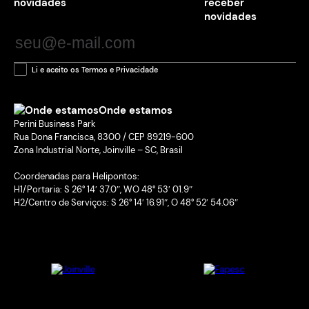
receber
novidades
Li e aceito os Termos e Privacidade
Onde estamos
Perini Business Park
Rua Dona Francisca, 8300 / CEP 89219-600
Zona Industrial Norte, Joinville – SC, Brasil
Coordenadas para Helipontos:
H1/Portaria: S 26° 14′ 37.0″, WO 48° 53′ 01.9″
H2/Centro de Serviços: S 26° 14′ 16.91″, O 48° 52′ 54.06″