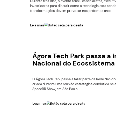
junho
Leia mais
Summit de I
empresas e
Durante três dias, o event
investidores para discut
transformações devem pr