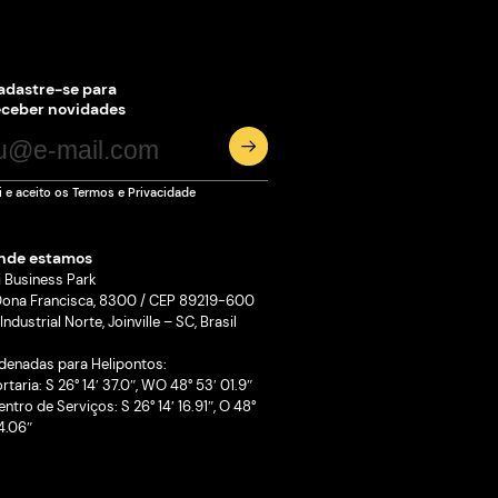
 ecossistema de inovação de
à ExpoGestão 2026
 instituições da cidade entre 19 e 21 de maio, reforçando o
lle como território fértil para tecnologia, novos negócios e
a, academia e governo
48
>