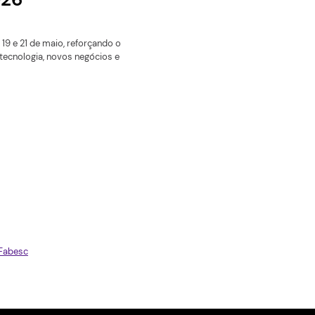
ma automática contra
des, startup de segurança dig
da JEDI
igir automaticamente vulnerabilidades de segurança digital
ções irregulares de água da chuva na rede de esgoto foram os
edição da Jornada de Empreendedorismo, Desenvolvimento 