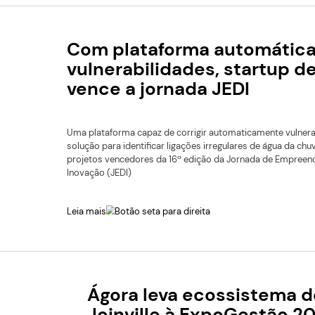
Leia mais
Ágora Tech 
Nacional d
O Ágora Tech Park passa 
criada durante uma reuni
SpaceBR Show, em São 
Leia mais