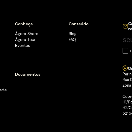
Ágora leva
Joinville 
Estande reúne empresas e
posicionamento de Joinvi
conexões entre indústri
Leia mais
1
2
3
…