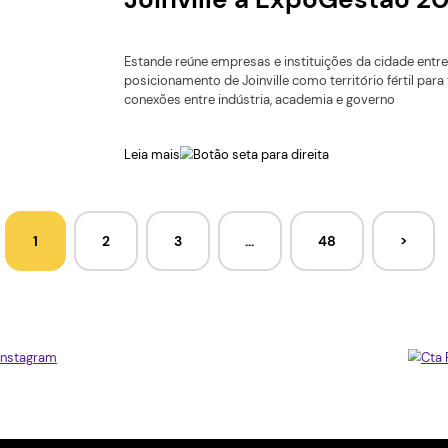
Com platafor
vulnerabilida
vence a jorna
Uma plataforma capaz de corr
solução para identificar liga
projetos vencedores da 16ª 
Inovação (JEDI)
Leia mais