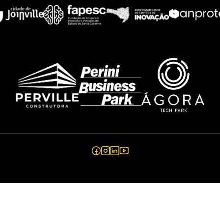
ucional
Conheça
Cont
 somos
Ágora Share
Blog
to
Ágora Tour
FAQ
amas
Eventos
os