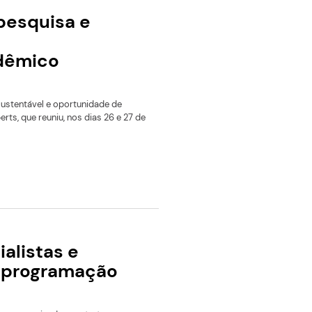
cia artificial para apoiar mulheres em diferentes fases da jo
rts aproxima pesquisa e
m jornada de
edorismo acadêmico
m solução aplicável, projeto sustentável e oportunidade de
safio proposto pelo Ágora Experts, que reuniu, nos dias 26 e