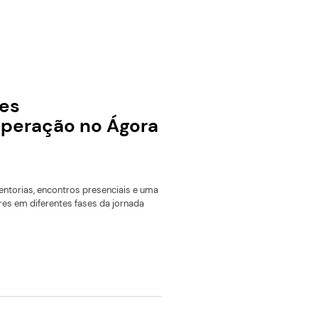
ra para mulheres
doras inicia operação no Á
er programas de aceleração, mentorias, encontros presencia