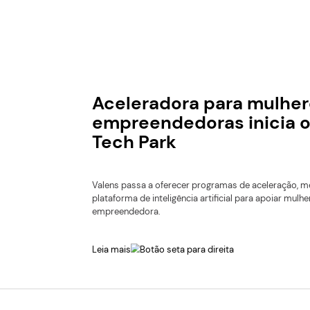
Acelerado
egorias
empreende
Tech Park
Valens passa a oferec