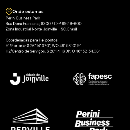
Onde estamos
Perini Business Park
Rua Dona Francisca, 8300 / CEP 89219-600
Zona Industrial Norte, Joinville – SC, Brasil
Coordenadas para Helipontos:
H1/Portaria: S 26° 14′ 37.0″, WO 48° 53′ 01.9″
H2/Centro de Serviços: S 26° 14′ 16.91″, O 48° 52′ 54.06″