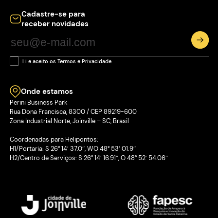
Cadastre-se para
receber novidades
Li e aceito os Termos e Privacidade
Onde estamos
Perini Business Park
Rua Dona Francisca, 8300 / CEP 89219-600
Zona Industrial Norte, Joinville – SC, Brasil
Coordenadas para Helipontos:
H1/Portaria: S 26° 14′ 37.0″, WO 48° 53′ 01.9″
H2/Centro de Serviços: S 26° 14′ 16.91″, O 48° 52′ 54.06″