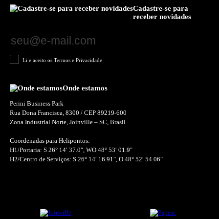
Cadastre-se para
receber novidades
Li e aceito os Termos e Privacidade
Onde estamos
Perini Business Park
Rua Dona Francisca, 8300 / CEP 89219-600
Zona Industrial Norte, Joinville – SC, Brasil
Coordenadas para Helipontos:
H1/Portaria: S 26° 14′ 37.0″, WO 48° 53′ 01.9″
H2/Centro de Serviços: S 26° 14′ 16.91″, O 48° 52′ 54.06″