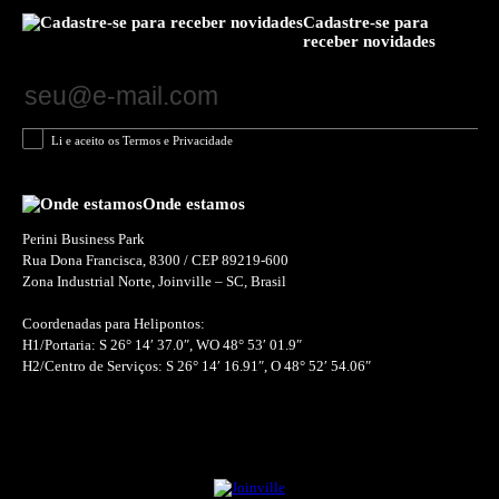
Cadastre-se para
receber novidades
Li e aceito os Termos e Privacidade
Onde estamos
Perini Business Park
Rua Dona Francisca, 8300 / CEP 89219-600
Zona Industrial Norte, Joinville – SC, Brasil
Coordenadas para Helipontos:
H1/Portaria: S 26° 14′ 37.0″, WO 48° 53′ 01.9″
H2/Centro de Serviços: S 26° 14′ 16.91″, O 48° 52′ 54.06″