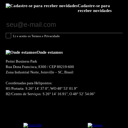
Cadastre-se para
receber novidades
Li e aceito os Termos e Privacidade
Onde estamos
Perini Business Park
Rua Dona Francisca, 8300 / CEP 89219-600
Zona Industrial Norte, Joinville – SC, Brasil
Coordenadas para Helipontos:
H1/Portaria: S 26° 14′ 37.0″, WO 48° 53′ 01.9″
H2/Centro de Serviços: S 26° 14′ 16.91″, O 48° 52′ 54.06″