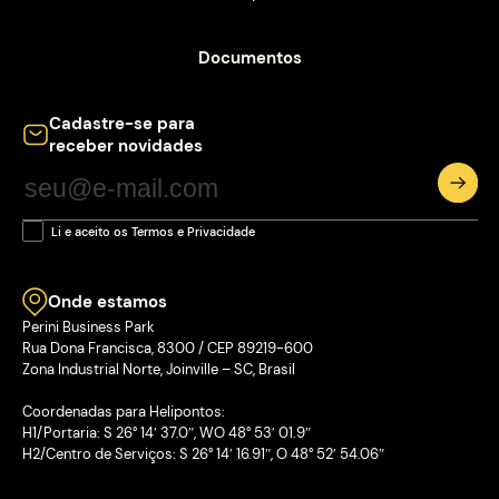
Documentos
Cadastre-se para
receber novidades
Li e aceito os Termos e Privacidade
Onde estamos
Perini Business Park
Rua Dona Francisca, 8300 / CEP 89219-600
Zona Industrial Norte, Joinville – SC, Brasil
Coordenadas para Helipontos:
H1/Portaria: S 26° 14′ 37.0″, WO 48° 53′ 01.9″
H2/Centro de Serviços: S 26° 14′ 16.91″, O 48° 52′ 54.06″