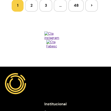
1
2
3
…
48
>
Institucional