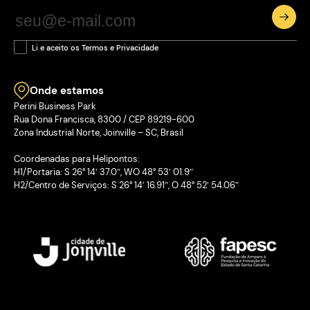
Li e aceito os Termos e Privacidade
Onde estamos
Perini Business Park
Rua Dona Francisca, 8300 / CEP 89219-600
Zona Industrial Norte, Joinville – SC, Brasil
Coordenadas para Helipontos:
H1/Portaria: S 26° 14′ 37.0″, WO 48° 53′ 01.9″
H2/Centro de Serviços: S 26° 14′ 16.91″, O 48° 52′ 54.06″