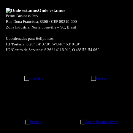
Onde estamos
Perini Business Park
Rua Dona Francisca, 8300 / CEP 89219-600
Zona Industrial Norte, Joinville – SC, Brasil
Coordenadas para Helipontos:
H1/Portaria: S 26° 14′ 37.0″, WO 48° 53′ 01.9″
H2/Centro de Serviços: S 26° 14′ 16.91″, O 48° 52′ 54.06″