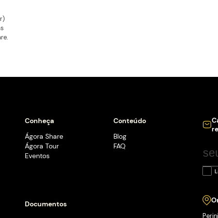
 é oferecer para jovens entre 12 e 17
 de se desenvolverem em diversas
través de projetos práticos e
 Laboratório de Prototipação da
:
impressão 3D)
 e corte a laser)
ção de máquinas
ento de software.