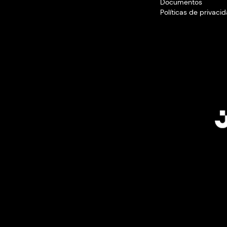
Instit
Quem
Conta
Progr
Projet
Opera
Acess
Docum
Políti