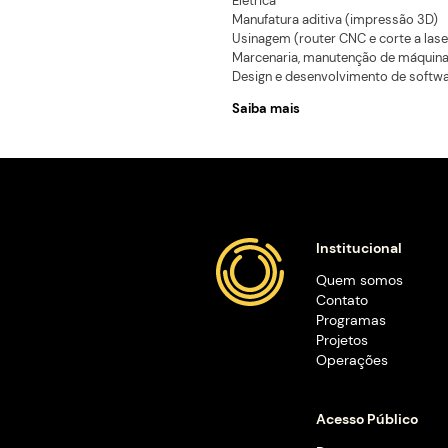
reais.
O objetivo do projeto
anos a oportunidade
áreas da tecnologia a
relevantes dentro do
associação.
Mentorias nas áreas
Eletrônica
Elétrica
Manufatura aditiva (
Usinagem (router CNC
Marcenaria, manuten
Design e desenvolvim
Saiba mais