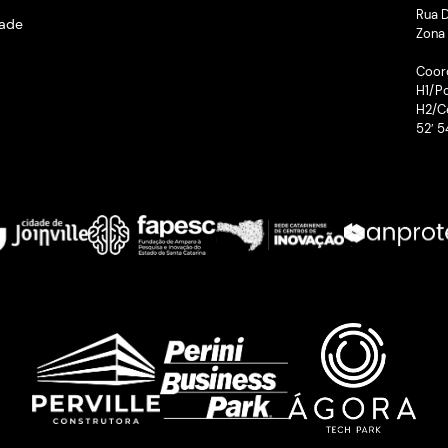
ucional
Conheça
Cont
 somos
Ágora Share
Blog
to
Ágora Tour
FAQ
amas
Eventos
os
ções
o Público
Documentos
entos
cas de privacidade