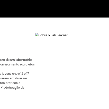
as e jovens
ório maker,
idades,
tos reais.
o Lab
r
as e jovens dentro de um laboratório
 habilidades, conhecimento e projetos