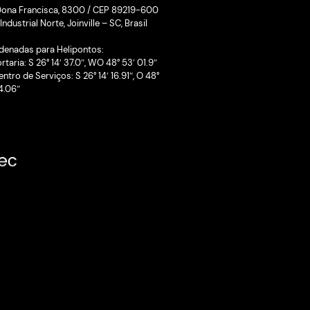
Cadastre-se para
eúdo
receber novidades
Li e aceito os Termos e Privacidade
Onde estamos
Perini Business Park
Rua Dona Francisca, 8300 / CEP 8
Zona Industrial Norte, Joinville – SC,
Coordenadas para Helipontos: