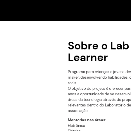
Programa para crianç
dentro de um laborat
desenvolvendo habil
conhecimento e proje
Sobre 
Learne
Programa para crianç
maker, desenvolvendo