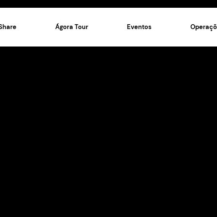
Ágora Share
Ágora Tour
er