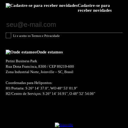
Cadastre-se para
receber novidades
Li e aceito os Termos e Privacidade
Onde estamos
Perini Business Park
Rua Dona Francisca, 8300 / CEP 89219-600
Zona Industrial Norte, Joinville – SC, Brasil
Coordenadas para Helipontos:
H1/Portaria: S 26° 14′ 37.0″, WO 48° 53′ 01.9″
H2/Centro de Serviços: S 26° 14′ 16.91″, O 48° 52′ 54.06″