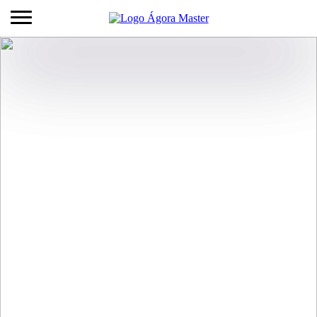
Nossos
Cursos
Aprenda com quem vive inovação na prática:
o Ágora Tech
Park, o centro de inovação e
tecnologia referência no Sul do
Brasil,
situado no Perini Business Park.