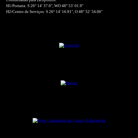
H1/Portaria: S 26° 14′ 37.0″, WO 48° 53′ 01.9″
H2/Centro de Serviços: S 26° 14′ 16.91″, O 48° 52′ 54.06″