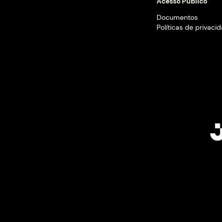
Instit
Quem
Conta
Progr
Projet
Opera
Acess
Docum
Políti