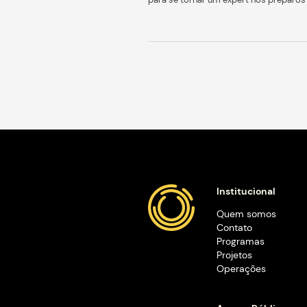
conhecimento de 20 anos
ensinando nos mínimos 
modernas de preparo de
verdadeira revolução no
para se tornar um exper