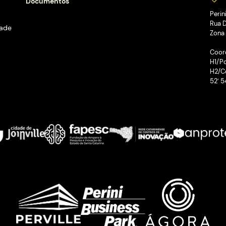
ucional
Conheça
Cont
 somos
Ágora Share
Blog
to
Ágora Tour
FAQ
amas
Eventos
os
ções
o Público
Documentos
entos
cas de privacidade