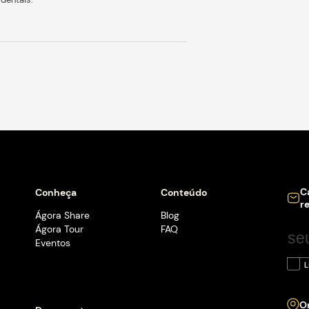
 de carreira na odontologia estética e reabilitadora,
detalhes tudo sobre a aplicação das técnicas mais
ntal, que foram descritas no Livro PREPConcept. Uma
 ensino, entregando aos dentistas tudo o que é necessário
t nos preparos dentais.