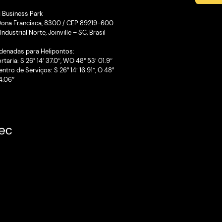
Cadastre-se para
eúdo
receber novidades
Li e aceito os Termos e Privacidade
Onde estamos
Perini Business Park
Rua Dona Francisca, 8300 / CEP 8
Zona Industrial Norte, Joinville – SC,
Coordenadas para Helipontos:
H1/Portaria: S 26° 14′ 37.0″, WO 48° 
H2/Centro de Serviços: S 26° 14′ 16.9
52′ 54.06″