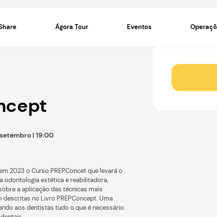
Ágora Share
Ágora Tour
repConcept
 até qui, 07 setembro | 19:00
to
 Cabral lançaram em 2023 o Curso PREPConcet que levará o