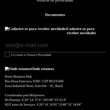
Políticas de privacidade
Documentos
Cadastre-se para
receber novidades
Li e aceito os Termos e Privacidade
Onde estamos
Perini Business Park
Rua Dona Francisca, 8300 / CEP 89219-600
Zona Industrial Norte, Joinville – SC, Brasil
Coordenadas para Helipontos:
H1/Portaria: S 26° 14′ 37.0″, WO 48° 53′ 01.9″
H2/Centro de Serviços: S 26° 14′ 16.91″, O 48° 52′ 54.06″