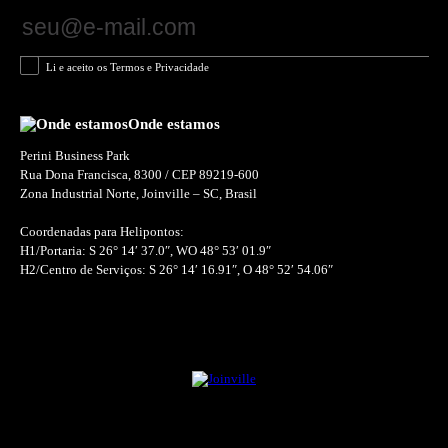
Li e aceito os Termos e Privacidade
Onde estamos
Perini Business Park
Rua Dona Francisca, 8300 / CEP 89219-600
Zona Industrial Norte, Joinville – SC, Brasil
Coordenadas para Helipontos:
H1/Portaria: S 26° 14′ 37.0″, WO 48° 53′ 01.9″
H2/Centro de Serviços: S 26° 14′ 16.91″, O 48° 52′ 54.06″