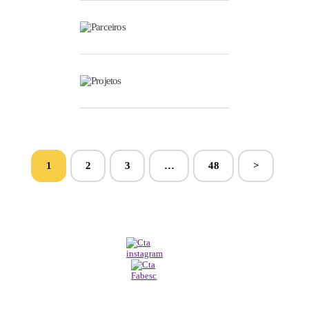
Parceiros
Projetos
1
2
3
…
48
>