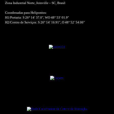
Zona Industrial Norte, Joinville – SC, Brasil
Coordenadas para Helipontos:
H1/Portaria: S 26° 14′ 37.0″, WO 48° 53′ 01.9″
H2/Centro de Serviços: S 26° 14′ 16.91″, O 48° 52′ 54.06″