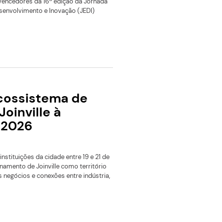
O Ágora Tech Park passa a fazer parte da Rede Nacional 
Ecossistema Espacial, iniciativa criada durante uma reuni
estratégica conduzida pela Agência Espacial Brasileira (A
SpaceBR Show, em São Paulo
Leia mais
Com plataforma automáti
contra vulnerabilidades,
startup de segurança digit
vence a jornada JEDI