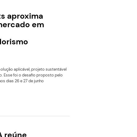
encontros presenciais e uma plataforma de inteligência art
para apoiar mulheres em diferentes fases da jornada
empreendedora.
Leia mais
Ágora Experts aproxima
pesquisa e mercado em
jornada de
empreendedorismo
acadêmico