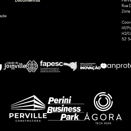
1
2
3
…