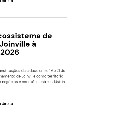
Leia mais
Com plataforma automáti
contra vulnerabilidades,
startup de segurança digit
vence a jornada JEDI
Uma plataforma capaz de corrigir automaticamente
vulnerabilidades de segurança digital e uma solução para
identificar ligações irregulares de água da chuva na rede 