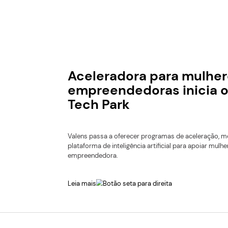
Acelerado
egorias
empreende
Tech Park
Valens passa a oferec