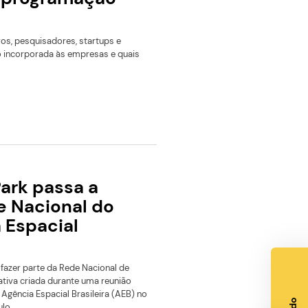
Transformar pesquisa em solução aplicável, projeto sust
e oportunidade de mercado. Esse foi o desafio proposto
Ágora Experts, que reuniu, nos dias 26 e 27 de junho
Leia mais
A reúne especialistas e
m três dias de programação
o reuniu especialistas, executivos, pesquisadores, startups e
ir como a tecnologia está sendo incorporada às empresas e q