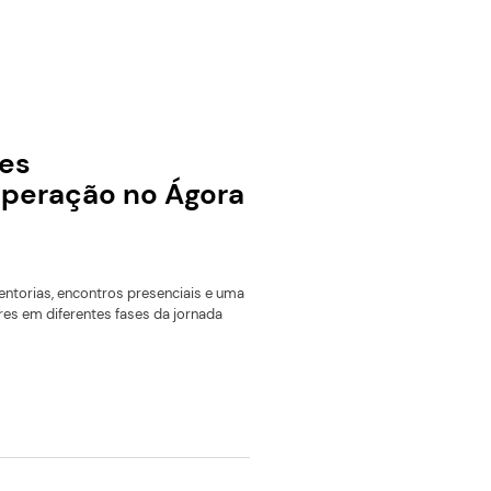
ra para mulheres
doras inicia operação no Á
er programas de aceleração, mentorias, encontros presencia