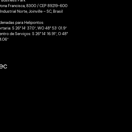
fértil para tecnologia, novos negócios e conexões entre in
academia e governo
Leia mais
48
>