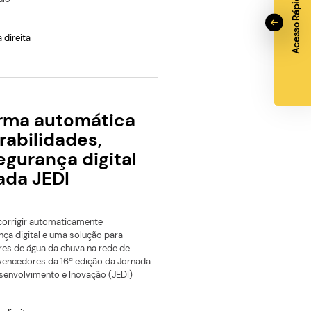
ovocar nos próximos anos.
Ágora Tech Park passa a
integrar Rede Nacional do
Ecossistema Espacial
O Ágora Tech Park passa a fazer parte da Rede Nacional 
Ecossistema Espacial, iniciativa criada durante uma reuni
estratégica conduzida pela Agência Espacial Brasileira (A
SpaceBR Show, em São Paulo