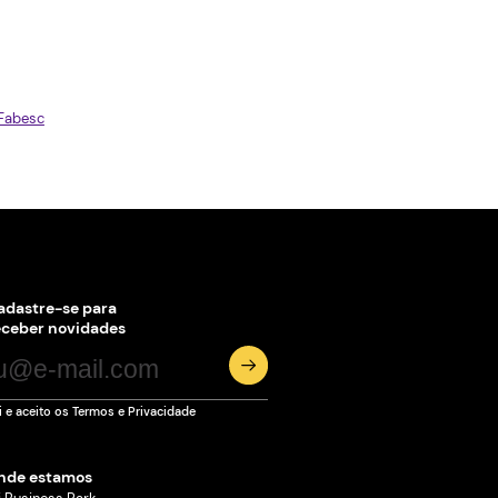
esgoto foram os projetos vencedores da 16ª edição da J
de Empreendedorismo, Desenvolvimento e Inovação (JED
Leia mais
Ágora leva ecossistema de
inovação de Joinville à
ExpoGestão 2026
Estande reúne empresas e instituições da cidade entre 19 
maio, reforçando o posicionamento de Joinville como terr