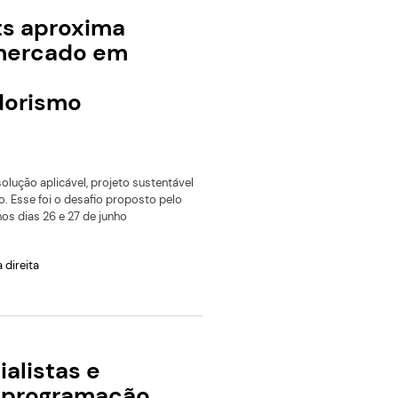
cia artificial para apoiar mulheres em diferentes fases da jo
Ágora Experts aproxima
pesquisa e mercado em
jornada de
empreendedorismo
acadêmico