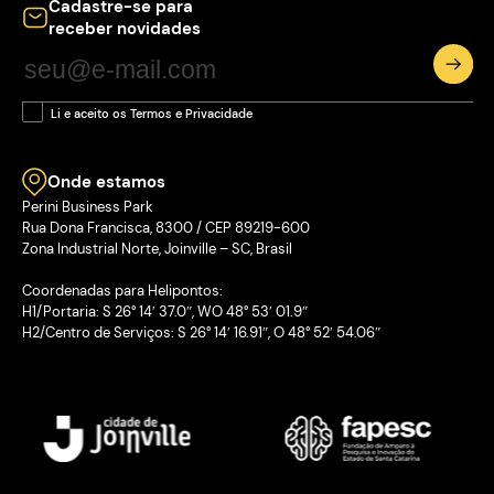
Cadastre-se para
receber novidades
Li e aceito os Termos e Privacidade
Onde estamos
Perini Business Park
Rua Dona Francisca, 8300 / CEP 89219-600
Zona Industrial Norte, Joinville – SC, Brasil
Coordenadas para Helipontos:
H1/Portaria: S 26° 14′ 37.0″, WO 48° 53′ 01.9″
H2/Centro de Serviços: S 26° 14′ 16.91″, O 48° 52′ 54.06″