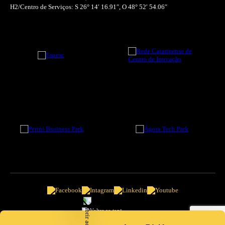
H2/Centro de Serviços: S 26° 14′ 16.91″, O 48° 52′ 54.06″
Ir ao topo