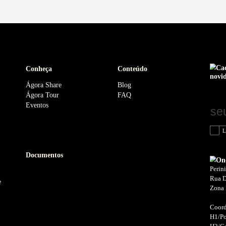
 relacionadas
ra mulheres
Ágora Experts aproxim
 inicia operação no
mercado em jornada d
rk
empreendedorismo aca