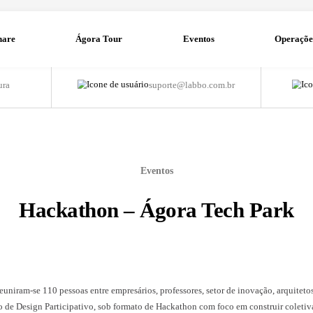
Ágora Share
Ágora Tour
E
1 min de leitura
suporte@l
Eventos
Hackathon – Ágor