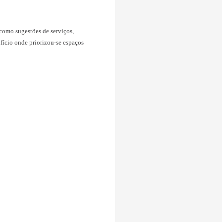
res, setor de inovação, arquitetos, estudantes para co-criarem em
on com foco em construir coletivamente a base para o programa
com foco no Plano de Ocupação, como sugestões de serviços,
a de necessidades do primeiro edifício onde priorizou-se espaços