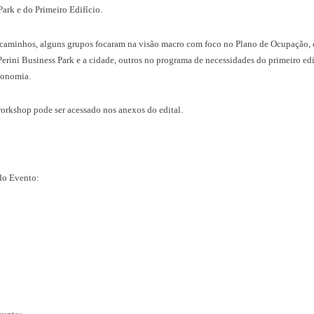
 do Join.valle, reuniram-se 110 pessoas entre empresários, professo
seadas no Método de Design Participativo, sob formato de Hackath
 do Ágora Tech Park e do Primeiro Edifício.
permearam vários caminhos, alguns grupos focaram na visão macro 
tegração com o Perini Business Park e a cidade, outros no program
entáveis e com autonomia.
 resultante do workshop pode ser acessado nos anexos do edital.
 fotos e vídeos do Evento: