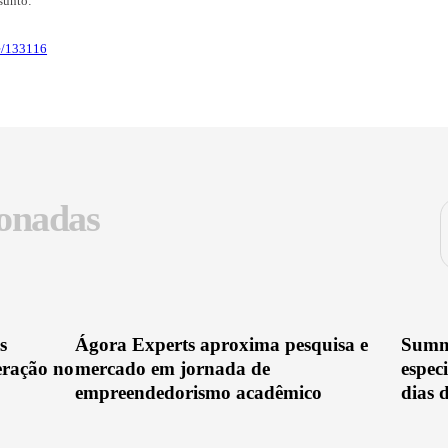
confira.
onadas sobre o assunto:
acate.com.br/node/133116