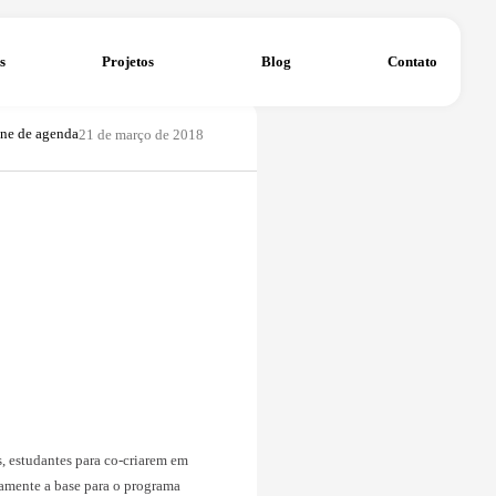
ventos
Operações
Projetos
abbo.com.br
21 de março de 201
a Tech Park