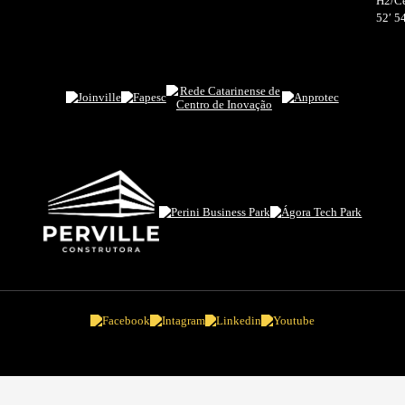
cional
Conheça
Cont
somos
Ágora Share
Blog
o
Ágora Tour
FAQ
mas
Eventos
s
ões
 Público
Documentos
ntos
as de privacidade