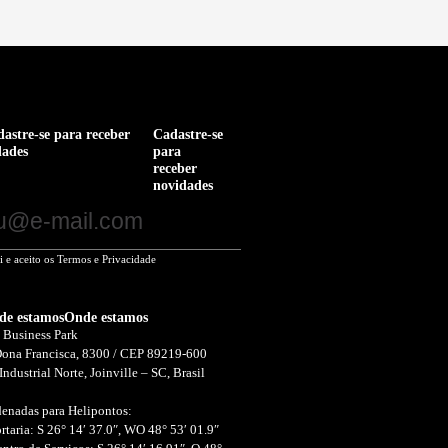
Mais notícias
a pesquisa e
Summit de IA reúne
e
especialistas e empresas em 
dêmico
dias de programação