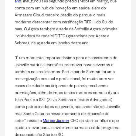
ano
: inaugurou seu segundo prédio (Mob) em março, que
conta com um hub de inovação em saúde; além do
Armazém Cloud, terceiro prédio do parque, o mais
moderno datacenter com certificação TIER III do Sul do
país. O Ágora também é sede da Softville Ágora, primeira
incubadora da rede MIDITEC (gerenciada por Acate e
Sebrae), inaugurada em janeiro deste ano.
“É um momento importantíssimo para o ecossistema de
Joinville nutrir as conexões, promover novos eventos e
também nos reciclarmos. Participar do Summit foi uma
reenergização pessoal e profissional, foi muito bom ver
cases da cidade participando de paineis, recebendo
premiações, além de importantes motores como o Ágora
Tech Park e a SST (Silva, Santana e Teston Advogados)
como patrocinadores do evento, apoiando não só Joinville
mas Santa Catarina nesse momento de expansão do
setor”, ressalta
Marcio Jacson
, CEO da startup Tiflux e que
ajudou a levar para Joinville uma turma anual do programa
de capacitação Startup SC.