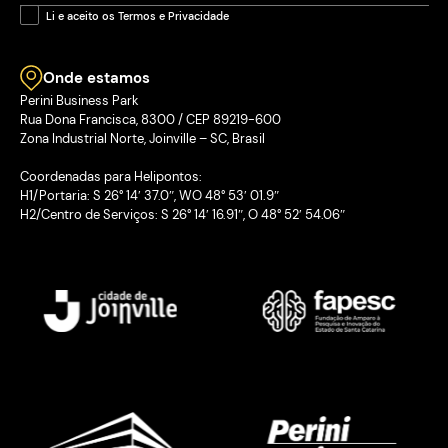
Li e aceito os Termos e Privacidade
Onde estamos
Perini Business Park
Rua Dona Francisca, 8300 / CEP 89219-600
Zona Industrial Norte, Joinville – SC, Brasil
Coordenadas para Helipontos:
H1/Portaria: S 26° 14′ 37.0″, WO 48° 53′ 01.9″
H2/Centro de Serviços: S 26° 14′ 16.91″, O 48° 52′ 54.06″