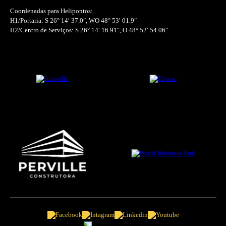
Coordenadas para Helipontos:
H1/Portaria: S 26° 14′ 37.0″, WO 48° 53′ 01.9″
H2/Centro de Serviços: S 26° 14′ 16.91″, O 48° 52′ 54.06″