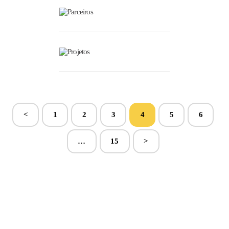
Parceiros
Projetos
<
1
2
3
4
5
6
…
15
>