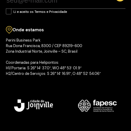
Li e aceito os Termos e Privacidade
Onde estamos
Perini Business Park
Rua Dona Francisca, 8300 / CEP 89219-600
Zona Industrial Norte, Joinville – SC, Brasil
Coordenadas para Helipontos:
H1/Portaria: S 26° 14′ 37.0″, WO 48° 53′ 01.9″
H2/Centro de Serviços: S 26° 14′ 16.91″, O 48° 52′ 54.06″